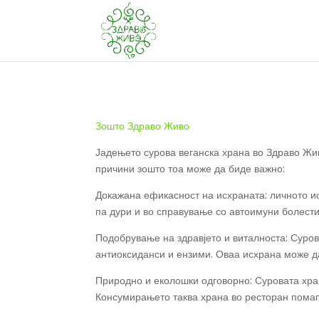
Зошто Здраво Живо
Јадењето сурова веганска храна во Здраво Жив
причини зошто тоа може да биде важно:
Докажана ефикасност на исхраната: личното ис
па дури и во справување со автоимуни болести.
Подобрување на здравјето и виталноста: Суров
антиоксиданси и ензими. Оваа исхрана може да
Природно и еколошки одговорно: Суровата хран
Консумирањето таква храна во ресторан помаг