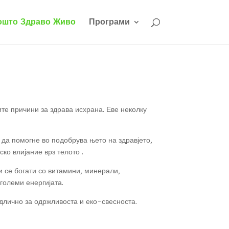
ошто Здраво Живо
Програми
те причини за здрава исхрана. Еве неколку
 да помогне во подобрува њето на здравјето,
ко влијание врз телото .
и се богати со витамини, минерали,
големи енергијата.
одлично за одржливоста и еко-свесноста.