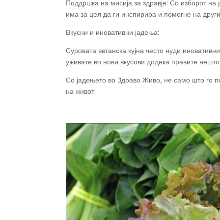
Поддршка на мисија за здравје: Со изборот на 
има за цел да ги инспирира и помогне на други
Вкусни и иновативни јадења:
Суровата веганска кујна често нуди иновативни
уживате во нови вкусови додека правите нешто 
Со јадењето во Здраво Живо, не само што го п
на живот.