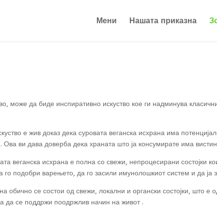
Мени
Нашата приказна
З
о, може да биде инспиративно искуство кое ги надминува класични
куство е жив доказ дека суровата веганска исхрана има потенцијал
 Ова ви дава доверба дека храната што ја консумирате има вистинс
ата веганска исхрана е полна со свежи, непроцесирани состојки ко
 го подобри варењето, да го засили имунолошкиот систем и да ја з
а обично се состои од свежи, локални и органски состојки, што е 
а да се поддржи поодржлив начин на живот .