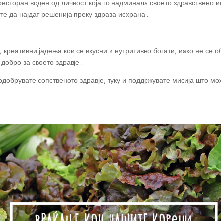
ресторан воден од личност која го надминала своето здравствено и
те да најдат решенија преку здрава исхрана .
, креативни јадења кои се вкусни и нутритивно богати, иако не се 
добро за своето здравје .
одобрувате сопственото здравје, туку и поддржувате мисија што 