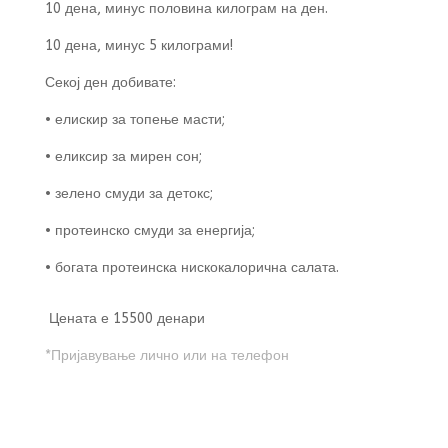
10 дена, мин
ус половина килограм на ден.
10 дена, минус 5 килограми!
Секој ден добивате:
• елискир за топење масти;
• еликсир за мирен сон;
• зелено смуди за детокс;
• протеинско смуди за енергија;
• богата протеинска нискокалорична салата.
Цената е 15500 денари
*Пријавување лично или на телефон